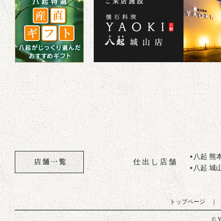
八起 熊
▶
仕出し店舗
八起 城
▶
トップページ
© Y