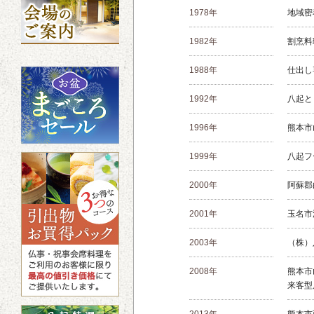
1978年
地域密
1982年
割烹料
1988年
仕出し
1992年
八起と
1996年
熊本市
1999年
八起フ
2000年
阿蘇郡
2001年
玉名市
2003年
（株）
2008年
熊本市
来客型