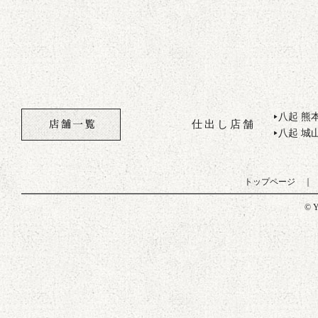
八起 熊
▶
仕出し店舗
八起 城
▶
トップページ
© Y