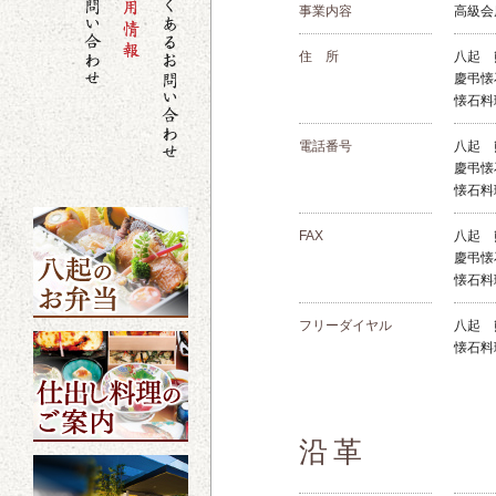
事業内容
高級会
住 所
八起 
慶弔懐
懐石料
電話番号
八起 熊
慶弔懐石
懐石料理
FAX
八起 熊
慶弔懐石
懐石料理
フリーダイヤル
八起 熊
懐石料理
沿革