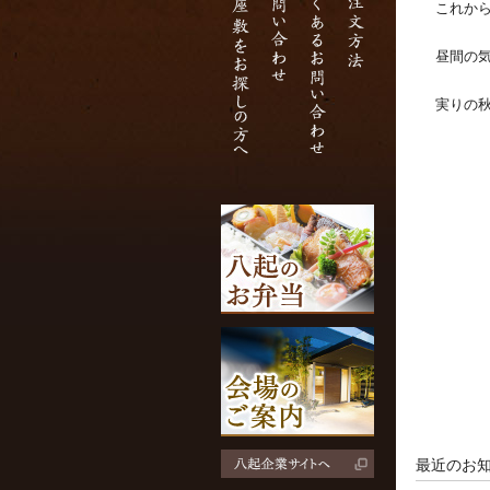
これから
昼間の気
実りの秋
八起
最近のお