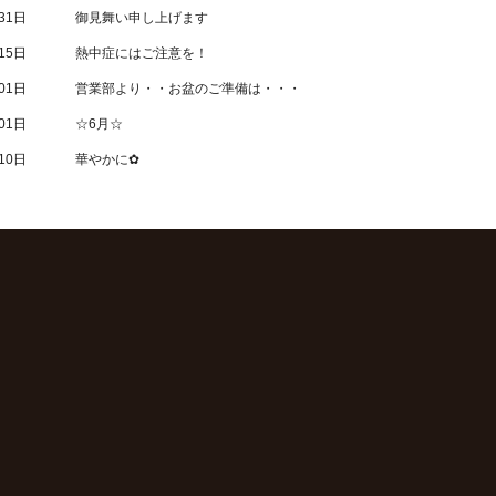
31日
御見舞い申し上げます
15日
熱中症にはご注意を！
01日
営業部より・・お盆のご準備は・・・
01日
☆6月☆
10日
華やかに✿