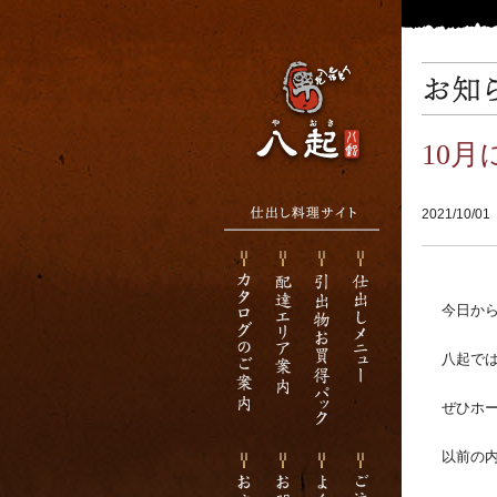
10
2021/10/01
今日から
八起では
ぜひホー
以前の内