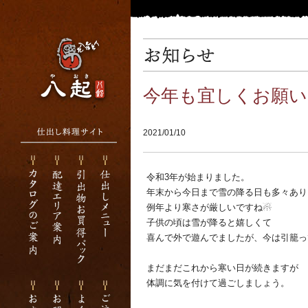
今年も宜しくお願い
2021/01/10
令和3年が始まりました。
年末から今日まで雪の降る日も多々あり
例年より寒さが厳しいですね☃
子供の頃は雪が降ると嬉しくて
喜んで外で遊んでましたが、今は引籠っ
まだまだこれから寒い日が続きますが
体調に気を付けて過ごしましょう。